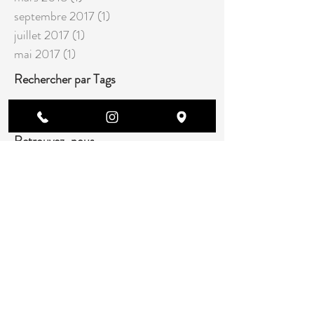
septembre 2017
(1)
1 post
juillet 2017
(1)
1 post
mai 2017
(1)
1 post
Rechercher par Tags
Pas encore de mots-clés.
Retrouvez-nous
> Cliquez ici pour nous contacter <
133 Chemin de la vie profonde 38590
St-Etienne-de-St-Geoirs