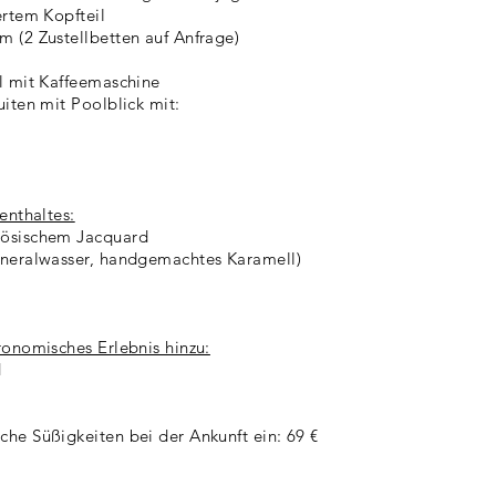
ertem Kopfteil
 (2 Zustellbetten auf Anfrage)
l mit Kaffeemaschine
iten mit Poolblick mit:
enthaltes:
zösischem Jacquard
ineralwasser, handgemachtes Karamell)
ronomisches Erlebnis hinzu:
d
he Süßigkeiten bei der Ankunft ein: 69 €