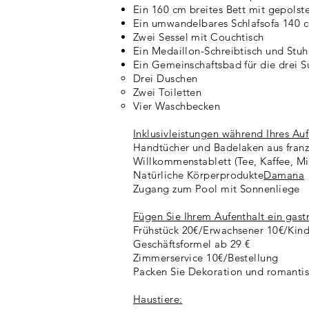
Ein 160 cm breites Bett mit gepolst
Ein umwandelbares Schlafsofa 140 cm
Zwei Sessel mit Couchtisch
Ein Medaillon-Schreibtisch und Stuh
Ein Gemeinschaftsbad für die drei Su
Drei Duschen​
Zwei Toiletten
Vier Waschbecken
Inklusivleistungen während Ihres Auf
Handtücher und Badelaken aus fran
Willkommenstablett (Tee, Kaffee, M
Natürliche Körperprodukte
Damana
Zugang zum Pool mit Sonnenliege
Fügen Sie Ihrem Aufenthalt ein gast
Frühstück 20€/Erwachsener 10€/Kin
Geschäftsformel ab 29 €
Zimmerservice 10€/Bestellung
Packen Sie Dekoration und romantisc
Haustiere: