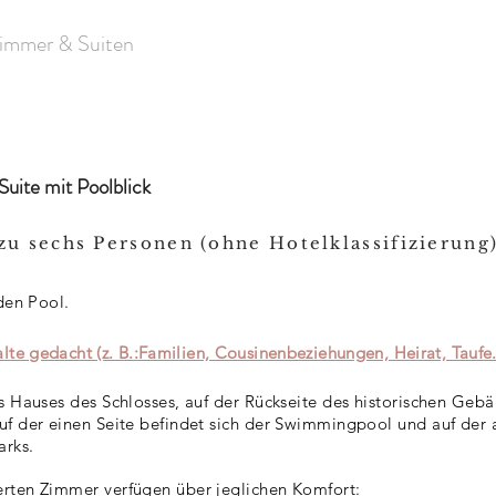
immer & Suiten
Bar-Restaurant
Veranstaltungen
uite mit Poolblick
 zu sechs Personen (ohne Hotelklassifizierung
 den Pool.
te gedacht (z. B.:
Familien, Cousinenbeziehungen, Heirat, Taufe..
es Hauses des Schlosses, auf der Rückseite des historischen Geb
uf der einen Seite befindet sich der Swimmingpool und auf der 
arks.
erten Zimmer verfügen über jeglichen Komfort: